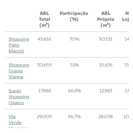
ABL
Participação
ABL
Nº
Total
(%)
Própria
Loja
(m²)
(m²)
Shopping
43.616
70%
30.531
143
Pátio
Maceió
Shopping
30.659
51%
15.636
159
Granja
Vianna
Super
17.984
66,4%
12.983
131
Shopping
Osasco
Via
29.005
96,7%
28.038
100
Verde
Shopping