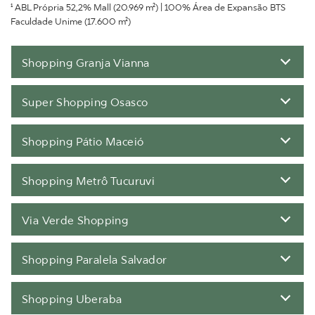
¹ ABL Própria 52,2% Mall (20.969 m²) | 100% Área de Expansão BTS
Shopping
32.966
100%
32.966
221
Faculdade Unime (17.600 m²)
Metrô
Tucuruvi
Shopping Granja Vianna
Shopping
57.739
52,2%
38.569
258
Paralela
Super Shopping Osasco
Salvador
Shopping Pátio Maceió
Shopping
31.667
75%
23.750
188
Uberaba
Shopping Metrô Tucuruvi
Shopping
25.543
24%
6.130
140
Pátio
Cianê
Via Verde Shopping
Shopping Paralela Salvador
Shopping Uberaba