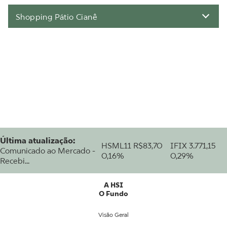
Shopping Pátio Cianê
Última atualização:
HSML11
R$83,70
IFIX
3.771,15
Comunicado ao Mercado -
0,16%
0,29%
Recebi...
A HSI
O Fundo
Visão Geral