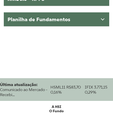
Planilha de Fundamentos
Última atualização:
HSML11
R$83,70
IFIX
3.771,15
Comunicado ao Mercado -
0,16%
0,29%
Recebi...
A HSI
O Fundo